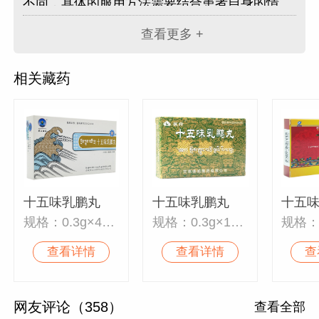
不同，具体的服用方法需要结合患者自身的情
况。比如是否有搭配用药，十五味乳鹏丸服用期
查看更多 +
间应注意，十五味乳鹏丸在临床应用中，部分患
者会出现心悸，胸闷，四肢麻木，口唇发麻，恶
相关藏药
心等症状者，出现以上症状的患者应减量或是停
用。与其他药物同时使用可能会发生药物相互作
用，因此，在服用十五味乳鹏丸时，可以下载“民
药郎”APP咨询藏医！
十五味乳鹏丸
十五味乳鹏丸
十五
规格：0.3g×48丸
规格：0.3g×15丸
规格：0
查看详情
查看详情
查
网友评论（358）
查看全部